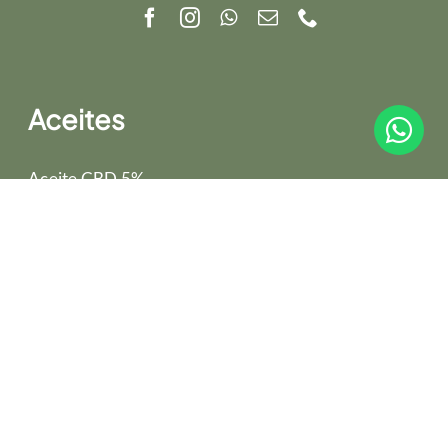
Aceites
Aceite CBD 5%
Aceite CBD 10%
Aceite CBD 15%
Aceite CBD 20%
Aceite CBD 20% con melatonina
Aceite CBD 30%
Aceite CBD 30% recuperación muscular