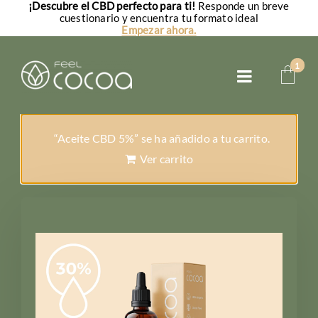
¡Descubre el CBD perfecto para ti!
Responde un breve
Saltar
cuestionario y encuentra tu formato ideal
al
Empezar ahora.
contenido
1
Toggle
Navigatio
Aceites CBD
“Aceite CBD 5%” se ha añadido a tu carrito.
CBD para perros
Ver carrito
CBD para gatos
FAQs