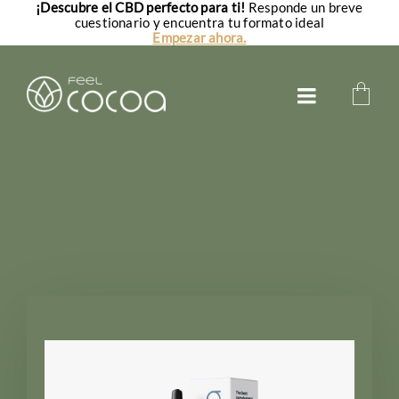
¡Descubre el CBD perfecto para ti!
Responde un breve
Saltar
cuestionario y encuentra tu formato ideal
al
Empezar ahora.
contenido
Toggle
Navigatio
Aceites CBD
CBD para perros
CBD para gatos
FAQs