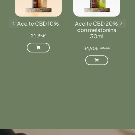
Aceite CBD 10%
Aceite CBD 20%
con melatonina
21,95
€
30ml
34,90
€
42,00
€
El
El
precio
precio
original
actual
era:
es:
42,00€.
34,90€.