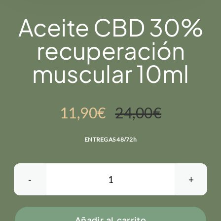
Aceite CBD 30%
recuperación
muscular 10ml
11,90
€
24,00
€
El
El
precio
precio
ENTREGAS 48/72h
original
actual
era:
es:
Aceite
24,00€.
11,90€.
CBD
30%
Añadir al carrito