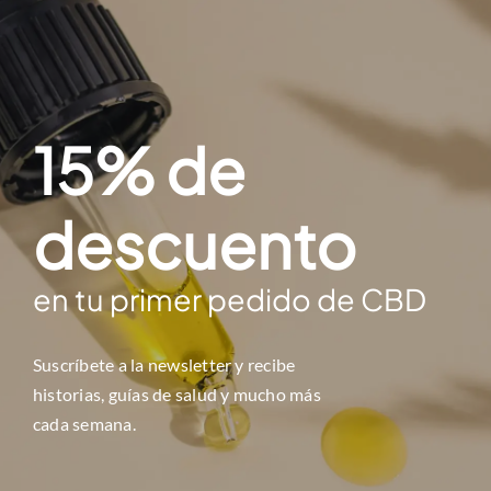
15% de
descuento
en tu primer pedido de CBD
Suscríbete a la newsletter y r
ecibe
historias, guías de salud y mucho más
cada semana.