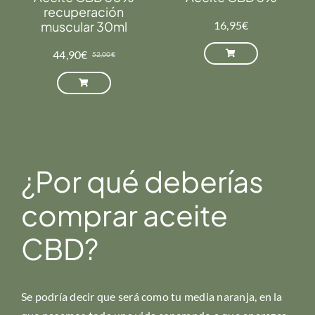
recuperación
muscular 30ml
16,95
€
44,90
€
52,00
€
El
El
precio
precio
original
actual
era:
es:
52,00€.
44,90€.
¿Por qué deberías
comprar aceite
CBD?
Se podría decir que será como tu media naranja, en la