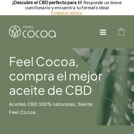
¡Descubre el CBD perfecto para ti!
Responde un breve
Saltar
cuestionario y encuentra tu formato ideal
al
Empezar ahora.
contenido
Toggle
Navigatio
Aceites CBD
Feel Cocoa,
CBD para perros
compra el mejor
CBD para gatos
aceite de CBD
FAQs
Aceites CBD 100% naturales, Siente
Feel Cocoa.