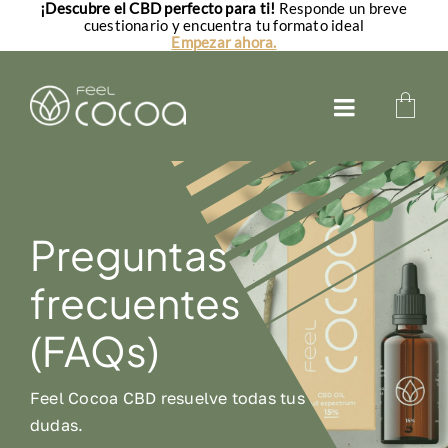
¡Descubre el CBD perfecto para ti!
Responde un breve
Saltar
cuestionario y encuentra tu formato ideal
al
Empezar ahora.
contenido
Toggle
Navigatio
Aceites CBD
CBD para perros
Preguntas
CBD para gatos
frecuentes
FAQs
(FAQs)
Feel Cocoa CBD resuelve todas tus
dudas.