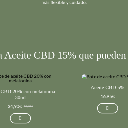
más flexible y cuidado.
 a Aceite CBD 15% que pueden i
Aceite CBD 5%
e CBD 20% con melatonina
16,95
€
30ml
34,90
€
42,00
€
El
El
precio
precio
original
actual
era:
es: