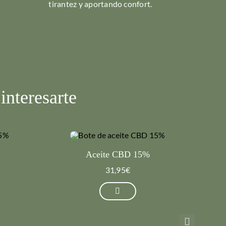
tirantez y aportando confort.
nteresarte
Aceite CBD 15%
Ac
31,95
€