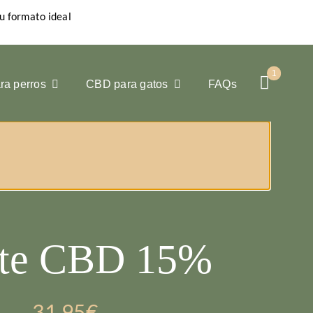
u formato ideal
1
a perros
CBD para gatos
FAQs
ite CBD 15%
31,95
€