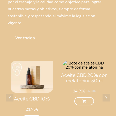
por el trabajo y la calidad como objetivo para lograr
nuestras metas y objetivos, siempre de forma
sostenible y respetando al máximo la legislación
vigente.
Ver todos
Aceite CBD 20% con
melatonina 30ml
34,90
€
42,00
€
El
El
precio
precio
Aceite CBD 10%
original
actual
era:
es:
21,95
€
42,00€.
34,90€.