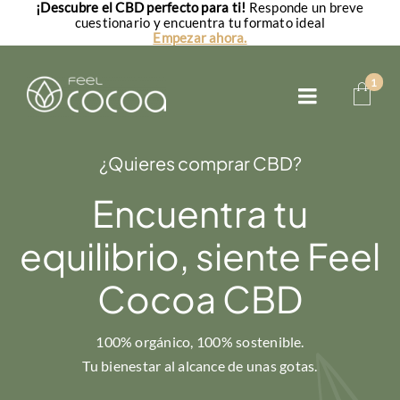
¡Descubre el CBD perfecto para ti!
Responde un breve
Saltar
cuestionario y encuentra tu formato ideal
al
Empezar ahora.
contenido
1
Toggle
Navigatio
Aceites CBD
¿Quieres comprar CBD?
CBD para perros
Encuentra tu
equilibrio, s
CBD para gatos
iente
Feel
Cocoa CBD
FAQs
100% orgánico, 100% sostenible.
Tu bienestar al alcance de unas gotas.